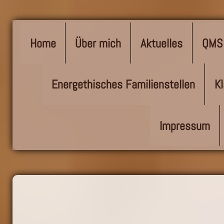
Home
Über mich
Aktuelles
QMS 
Energethisches Familienstellen
K
Impressum