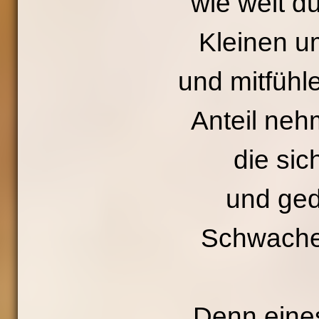
wie weit du
Kleinen u
und mitfühl
Anteil neh
die sic
und ged
Schwache
Denn eines