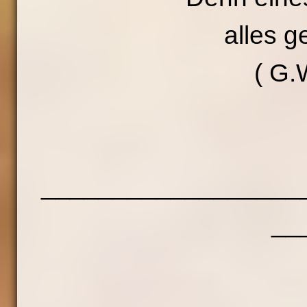
alles g
( G.
__________________
__