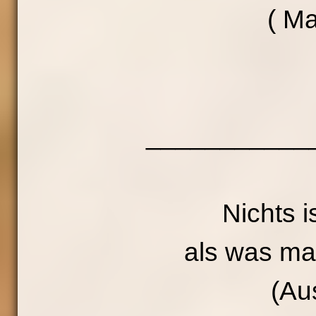
( Ma
___________
Nichts i
als was man
(Au